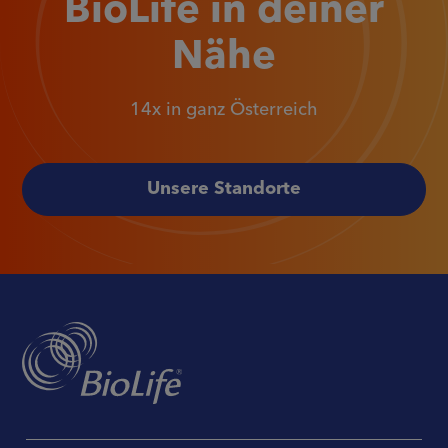
BioLife in deiner
Nähe
14x in ganz Österreich
Unsere Standorte