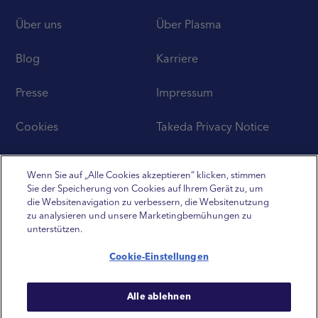
Über uns
Über Plasma
Blog
Karriere
Presse
Impressum
Cookies
Takeda Privacy Notice
Disclaimer
Wenn Sie auf „Alle Cookies akzeptieren“ klicken, stimmen
Sie der Speicherung von Cookies auf Ihrem Gerät zu, um
die Websitenavigation zu verbessern, die Websitenutzung
zu analysieren und unsere Marketingbemühungen zu
unterstützen.
BIOLIFE is a registered trademark of Baxalta Incorporated.
Cookie-Einstellungen
Takeda and Takeda logo are registered trademarks of Takeda
Pharmaceutical Company Limited.
Alle ablehnen
© 2024 Takeda Pharmaceutical Company Limited. All rights