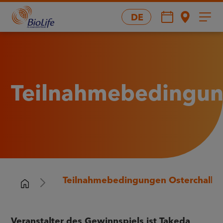
DE
Teilnahmebedingu
Teilnahmebedingungen Osterchalle
Veranstalter des Gewinnspiels ist Takeda