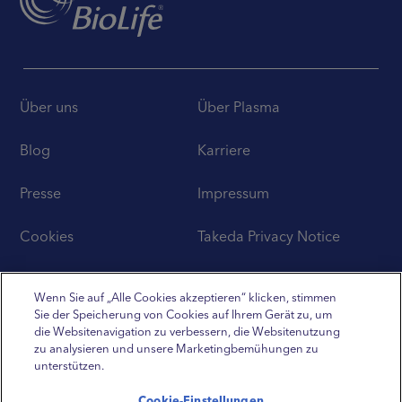
Über uns
Über Plasma
Blog
Karriere
Presse
Impressum
Cookies
Takeda Privacy Notice
Disclaimer
Wenn Sie auf „Alle Cookies akzeptieren“ klicken, stimmen
Sie der Speicherung von Cookies auf Ihrem Gerät zu, um
die Websitenavigation zu verbessern, die Websitenutzung
zu analysieren und unsere Marketingbemühungen zu
unterstützen.
BIOLIFE is a registered trademark of Baxalta Incorporated.
Cookie-Einstellungen