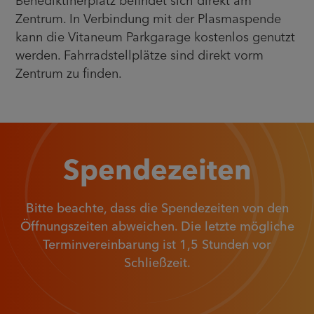
Benediktinerplatz befindet sich direkt am
Zentrum. In Verbindung mit der Plasmaspende
kann die
Vitaneum Parkgarage
kostenlos genutzt
werden. Fahrradstellplätze sind direkt vorm
Zentrum zu finden.
Spendezeiten
Bitte beachte, dass die Spendezeiten von den
Öffnungszeiten abweichen. Die letzte mögliche
Terminvereinbarung ist 1,5 Stunden vor
Schließzeit.