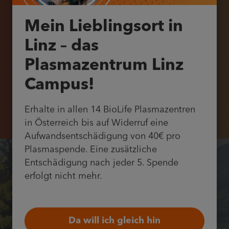
Mein Lieblingsort in
Spendezeiten
Linz – das
Bitte beachte, dass die Spendezeiten von den
Plasmazentrum Linz
Öffnungszeiten abweichen. Die letzte mögliche
Campus!
Terminvereinbarung ist 1,5 Stunden vor
Schließzeit.
Erhalte in allen 14 BioLife Plasmazentren
in Österreich bis auf Widerruf eine
Aufwandsentschädigung von 40€ pro
Plasmaspende. Eine zusätzliche
Entschädigung nach jeder 5. Spende
erfolgt nicht mehr.
Da will ich gleich hin