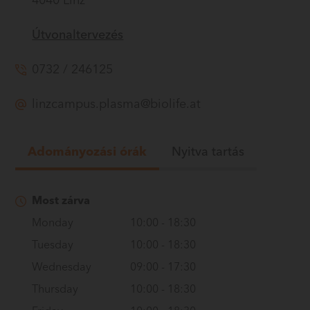
4040 Linz
Útvonaltervezés
0732 / 246125
linzcampus.plasma@biolife.at
Adományozási órák
Nyitva tartás
Most zárva
Monday
10:00
-
18:30
Tuesday
10:00
-
18:30
Wednesday
09:00
-
17:30
Thursday
10:00
-
18:30