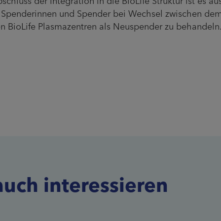
chluss der Integration in die BioLife Struktur ist es au
, Spenderinnen und Spender bei Wechsel zwischen de
en BioLife Plasmazentren als Neuspender zu behandeln
auch interessieren