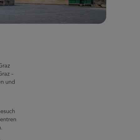
Graz
raz –
en und
Besuch
zentren
.